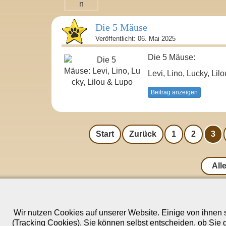
Die 5 Mäuse
Veröffentlicht: 06. Mai 2025
Die 5 Mäuse:
Levi, Lino, Lucky, Li
Beitrag anzeigen
Start
Zurück
1
2
3
All
Unser Blog
Unsere 
Alle Blogeinträge
Honey 
Wir nutzen Cookies auf unserer Website. Einige von ihnen s
-----------------------
Anouk
(Tracking Cookies). Sie können selbst entscheiden, ob Sie 
Unser Hundesalon ✂
Zasouh