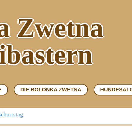
a Zwetna
ibastern
E
DIE BOLONKA ZWETNA
HUNDESAL
Geburtstag