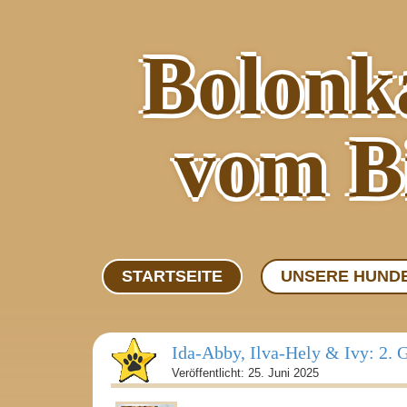
Bolonk
vom B
STARTSEITE
UNSERE HUND
Ida-Abby, Ilva-Hely & Ivy: 2. 
Veröffentlicht: 25. Juni 2025