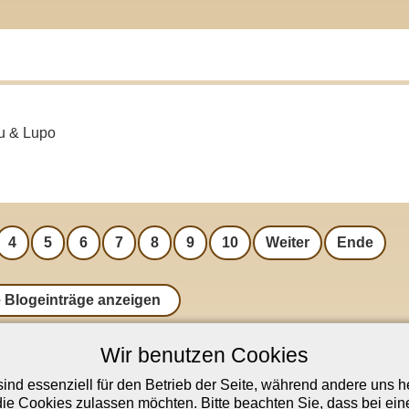
lou & Lupo
4
5
6
7
8
9
10
Weiter
Ende
e Blogeinträge anzeigen
Wir benutzen Cookies
Hunde
Über uns
Peewee vom Angelbachtal ...
Unser Fotoalbum
ind essenziell für den Betrieb der Seite, während andere uns 
-Socke vom Bibastern
Unsere Videos bei YouTube
die Cookies zulassen möchten. Bitte beachten Sie, dass bei ein
 Hummel of Luca's Paradies
Kontakt