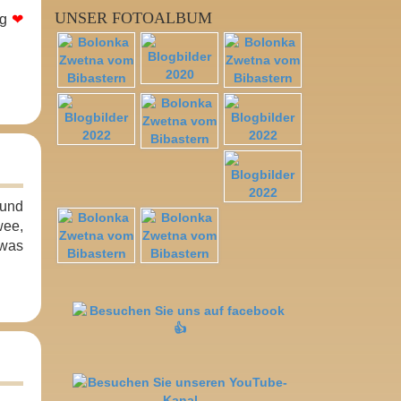
UNSER FOTOALBUM
ag
❤
 und
wee,
 was