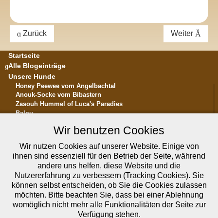
Zurück
Weiter
Startseite
Alle Blogeinträge
Unsere Hunde
Honey Peewee vom Angelbachtal
Anouk-Socke vom Bibastern
Zasouh Hummel of Luca's Paradies
Balou
... in memoriam ...
Wir benutzen Cookies
Die Rasse Bolonka Zwetna
Hundesalon Bibastern in Altrip
Wir nutzen Cookies auf unserer Website. Einige von
Unser Fotoalbum
ihnen sind essenziell für den Betrieb der Seite, während
Unsere Videos bei YouTube
andere uns helfen, diese Website und die
Über uns
Nutzererfahrung zu verbessern (Tracking Cookies). Sie
Kontakt
können selbst entscheiden, ob Sie die Cookies zulassen
Wir bei facebook
möchten. Bitte beachten Sie, dass bei einer Ablehnung
Reico Vital-Systeme
womöglich nicht mehr alle Funktionalitäten der Seite zur
Verfügung stehen.
Datenschutzerklärung